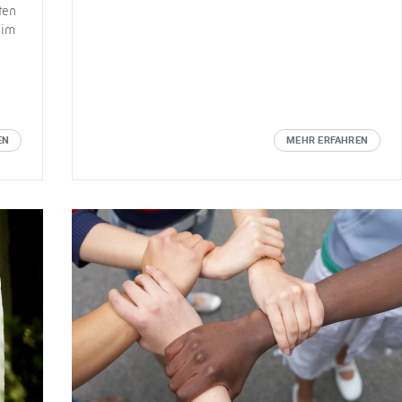
ten
 im
EN
MEHR ERFAHREN