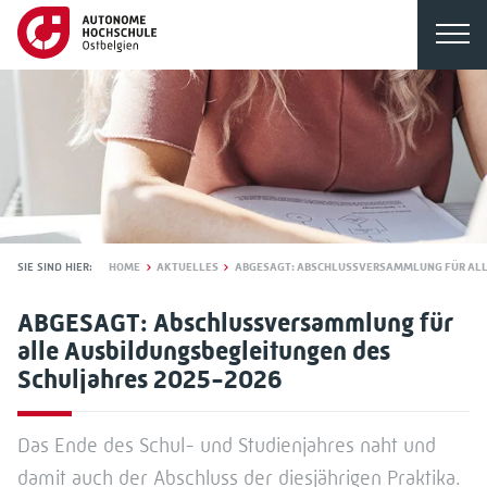
SIE SIND HIER:
HOME
AKTUELLES
ABGESAGT: ABSCHLUSSVERSAMMLUNG FÜR ALL
ABGESAGT: Abschlussversammlung für
alle Ausbildungsbegleitungen des
Schuljahres 2025-2026
Das Ende des Schul- und Studienjahres naht und
damit auch der Abschluss der diesjährigen Praktika.