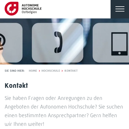
SIE SIND HIER:
HOME
HOCHSCHULE
KONTAKT
Kontakt
Sie haben Fragen oder Anregungen zu den
Angeboten der Autonomen Hochschule? Sie suchen
einen bestimmten Ansprechpartner? Gern helfen
wir Ihnen weiter!