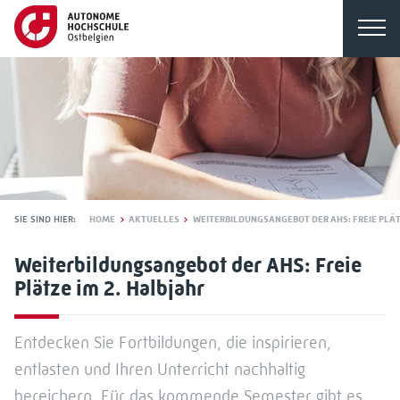
SIE SIND HIER:
HOME
AKTUELLES
WEITERBILDUNGSANGEBOT DER AHS: FREIE PLÄT
Weiterbildungsangebot der AHS: Freie
Plätze im 2. Halbjahr
Entdecken Sie Fortbildungen, die inspirieren,
entlasten und Ihren Unterricht nachhaltig
bereichern. Für das kommende Semester gibt es