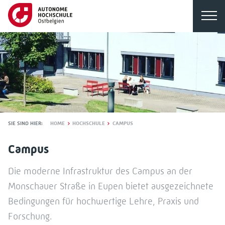
SIE SIND HIER:
HOME
HOCHSCHULE
CAMPUS
Campus
Die moderne Infrastruktur des Campus an der
Monschauer Straße in Eupen bietet ausgezeichnete
Bedingungen für hochwertige Lehre, Praxis und
Forschung.