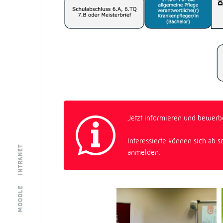
Jetzt informieren und bewerb
Interessierte können sich ab 
INTRANET
anmelden.
MOODLE