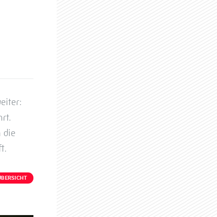
eiter:
rt.
 die
t.
ÜBERSICHT