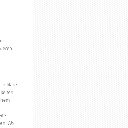
re
vieren
ie klare
keiten,
ichem
ite
en. Ab