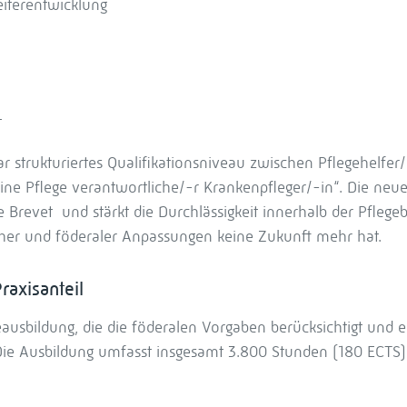
eiterentwicklung
t
ar strukturiertes Qualifikationsniveau zwischen Pflegehelfer
ne Pflege verantwortliche/-r Krankenpfleger/-in“. Die neu
ige Brevet und stärkt die Durchlässigkeit innerhalb der Pflege
her und föderaler Anpassungen keine Zukunft mehr hat.
raxisanteil
egeausbildung, die die föderalen Vorgaben berücksichtigt und 
ie Ausbildung umfasst insgesamt 3.800 Stunden (180 ECTS), 