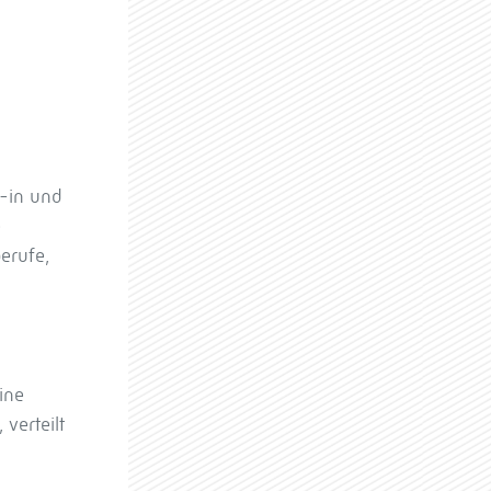
/-in und
e
berufe,
eine
verteilt