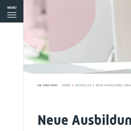
MENÜ
SIE SIND HIER:
HOME
AKTUELLES
NEUE AUSBILDUNG „KRA
EN
Neue Ausbildu