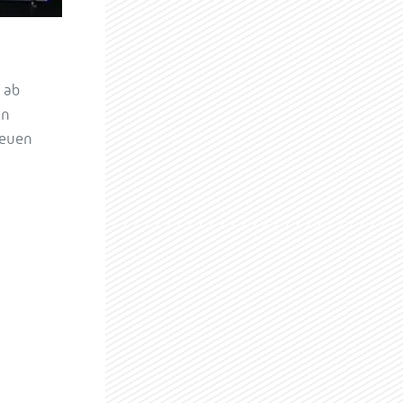
 ab
en
neuen