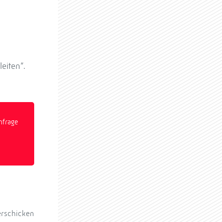
eiten“.
nfrage
erschicken