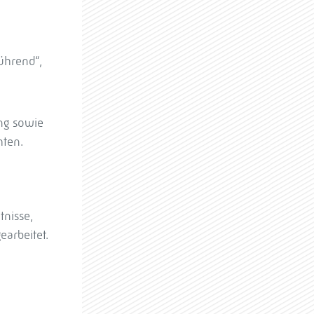
ührend“,
ng sowie
hten.
nisse,
arbeitet.