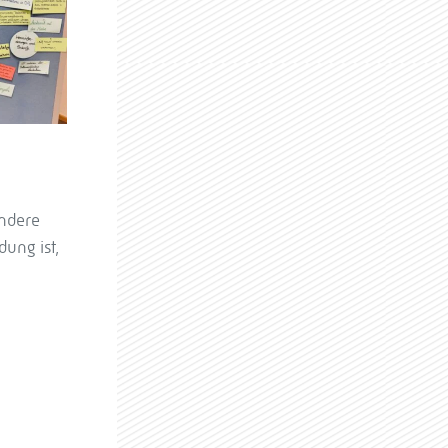
ndere
ung ist,