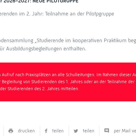
jahr 2026-2027: NEUE PILOTGRUPPE
enden im 2. Jahr: Teilnahme an der Pilotpgruppe
odensammlung „Studierende im kooperativen Praktikum begl
 für Ausbildungsbegleitungen enthalten.
 Aufruf nach Praxisplätzen an alle Schulleitungen. Im Rahmen dieser A
er Begleitung von Studierenden des 1. Jahres oder an der Teilnahme der
 der Studierenden des 2. Jahres mitteilen.
drucken
teilen
teilen
per Mail v