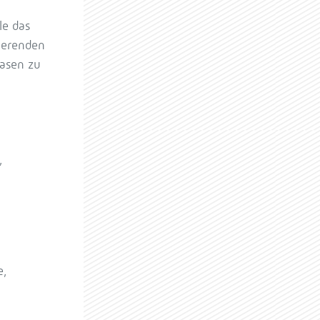
le das
dierenden
hasen zu
,
e,