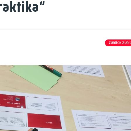
raktika“
ZURÜCK ZUR 