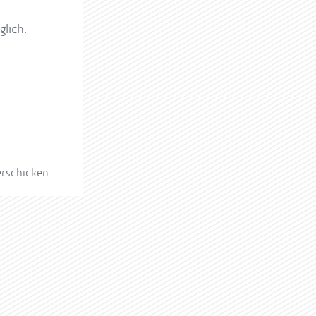
lich.
erschicken