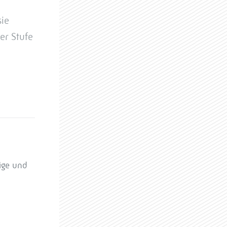
sie
ser Stufe
ige und