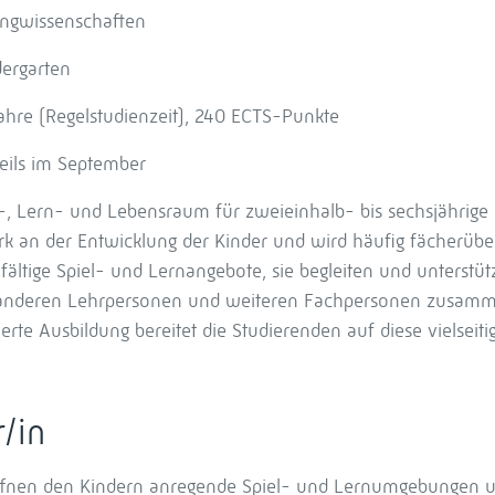
ungwissenschaften
dergarten
hre (Regelstudienzeit), 240 ECTS-Punkte
eils im September
l-, Lern- und Lebensraum für zweieinhalb- bis sechsjährige 
stark an der Entwicklung der Kinder und wird häufig fächerübe
lfältige Spiel- und Lernangebote, sie begleiten und unterstüt
n, anderen Lehrpersonen und weiteren Fachpersonen zusamm
rte Ausbildung bereitet die Studierenden auf diese vielseit
r/in
öffnen den Kindern anregende Spiel- und Lernumgebungen 