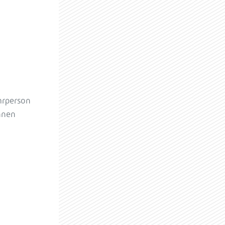
hrperson
nnen