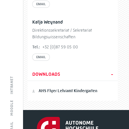
EMAIL
Katja Weynand
Direktionssekretariat / Sekretariat
Bildungswissenschaften
Tel.:
+32 (0)87 59 05 00
EMAIL
DOWNLOADS
INTRANET
AHS Flyer Lehramt Kindergarten
MOODLE