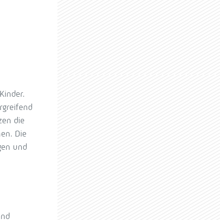
Kinder.
rgreifend
zen die
en. Die
igen und
und