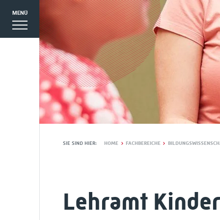
MENÜ
npflege-
SIE SIND HIER:
HOME
FACHBEREICHE
BILDUNGSWISSENSCH
ften
en
haften
Lehramt Kinder
EN