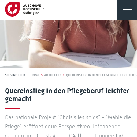
SIE SIND HIER:
HOME
AKTUELLES
QUEREINSTIEG IN DEN PFLEGEBERUF LEICHTER 
Quereinstieg in den Pflegeberuf leichter
gemacht
Das nationale Projekt "Choisis les soins" - "Wähle die
Pflege" eröffnet neue Perspektiven. Infoabende
werden am Dienstag, den 04.11. und Donnerstag,