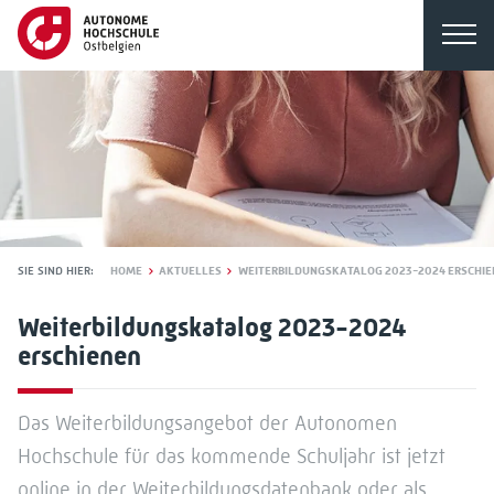
SIE SIND HIER:
HOME
AKTUELLES
WEITERBILDUNGSKATALOG 2023-2024 ERSCHIE
Weiterbildungskatalog 2023-2024
erschienen
Das Weiterbildungsangebot der Autonomen
Hochschule für das kommende Schuljahr ist jetzt
online in der Weiterbildungsdatenbank oder als