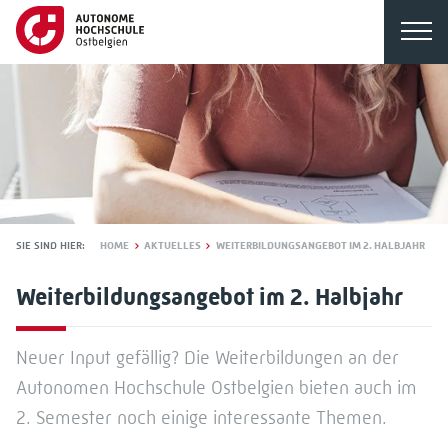
SIE SIND HIER:
HOME
AKTUELLES
WEITERBILDUNGSANGEBOT IM 2. HALBJAHR
Weiterbildungsangebot im 2. Halbjahr
Neuer Input gefällig? Die Weiterbildungen an der
Autonomen Hochschule Ostbelgien bieten auch im
2. Semester noch einige interessante Themen.