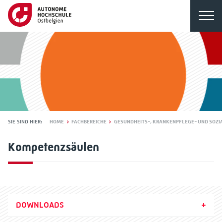
SIE SIND HIER:
HOME
FACHBEREICHE
GESUNDHEITS-, KRANKENPFLEGE- UND SOZ
Kompetenzsäulen
DOWNLOADS