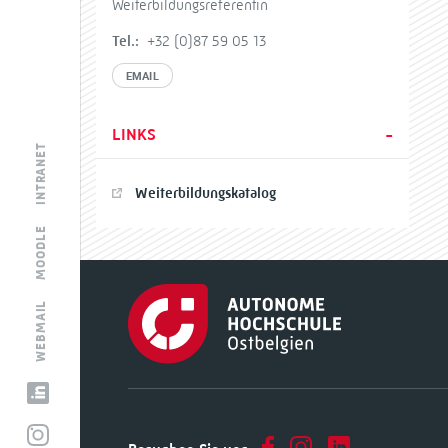
Weiterbildungsreferentin
Tel.:
+32 (0)87 59 05 13
EMAIL
LINKS
INTRANET
Weiterbildungskatalog
MOODLE
WEBMAIL