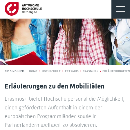
SIE SIND HIER:
HOME
HOCHSCHULE
ERASMUS
ERASMUS+
ERLÄUTERUNGEN ZU
Erläuterungen zu den Mobilitäten
Erasmus+ bietet Hochschulpersonal die Möglichkeit,
einen geförderten Aufenthalt in einem der
europäischen Programmländer sowie in
Partnerländern weltweit zu absolvieren.