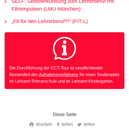
SELF: Selbsterkundung zum Lehrerberuf mit
Filmimpulsen (LMU München)
„Fit für den Lehrerberuf?!“ (FIT-L)
Die Durchführung der CCT-Tour ist verpflichtender
Bestandteil des
Aufnahmeverfahrens
für einen Studienplatz
im Lehramt Primarschule und im Lehramt Kindergarten.
Diese Seite
drucken
teilen
teilen